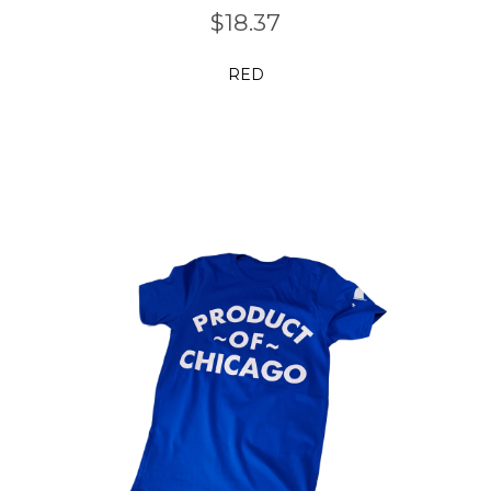
$
18.37
RED