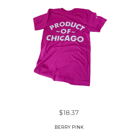
$
18.37
BERRY PINK