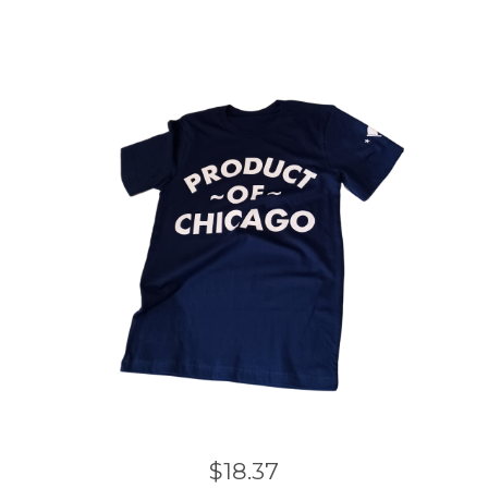
$
18.37