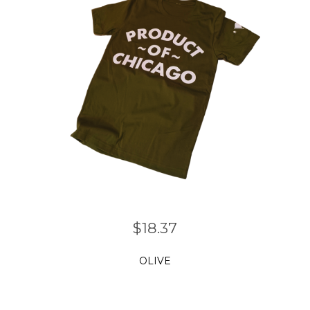
$
18.37
OLIVE